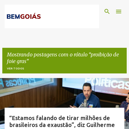
Pular para o conteúdo principal
Mostrando postagens com o rótulo
proibição de
foie gras
VER TODOS
P
o
s
t
“Estamos falando de tirar milhões de
brasileiros da exaustão”, diz Guilherme