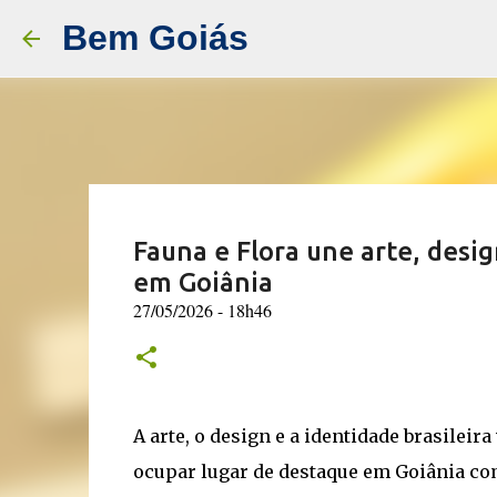
Bem Goiás
“Estamos falando de tirar milh
Fauna e Flora une arte, desig
Guilherme Boulos sobre a impo
em Goiânia
01/07/2026 - 09h21
27/05/2026 - 18h46
FIM DA ESCALA 6X1
(F: Diego Campos/Secom/PR) O fim da escala 6x1
Presidência da República, Guilherme Boulos, dur
(30). Segundo ele, não existem justificativas p
A arte, o design e a identidade brasileira
população brasileira está parada numa gaveta. O 
0
estamos falando de dar tempo de descanso para a
ocupar lugar de destaque em Goiânia co
exaustão, de garantir que possam ter mais tempo