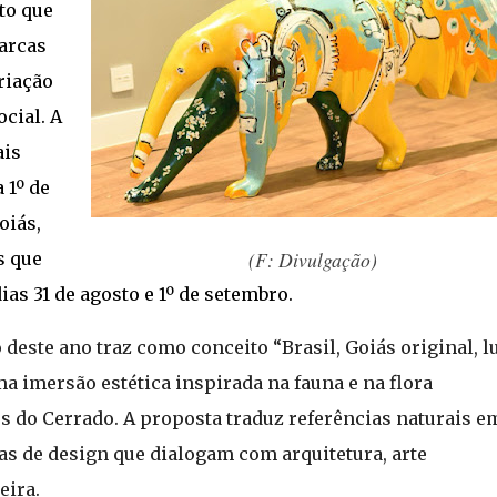
to que
, tomou as ruas e tomou o boca a boca ali na conversa das pessoa
marcas
grito de liberdade para o trabalhador brasileiro”, destacou o mini
 da Silva assinou uma mensagem preside...
riação
ocial. A
ais
 1º de
oiás,
(F: Divulgação)
s que
as 31 de agosto e 1º de setembro.
 deste ano traz como conceito “Brasil, Goiás original, l
a imersão estética inspirada na fauna e na flora
s do Cerrado. A proposta traduz referências naturais e
ças de design que dialogam com arquitetura, arte
eira.