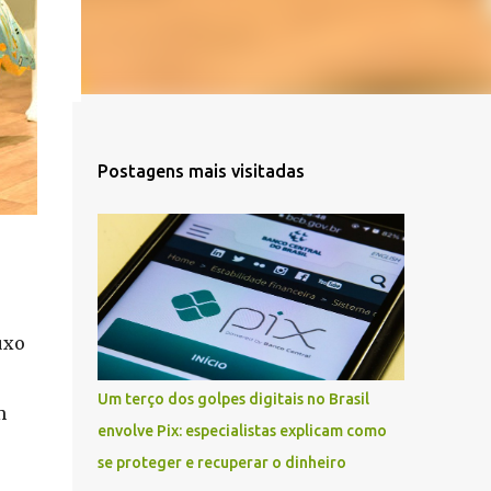
s no
stro.
Postagens mais visitadas
uxo
Um terço dos golpes digitais no Brasil
m
envolve Pix: especialistas explicam como
se proteger e recuperar o dinheiro