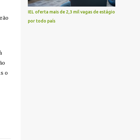
IEL oferta mais de 2,3 mil vagas de estágio
arão
por todo país
à
ão
s o