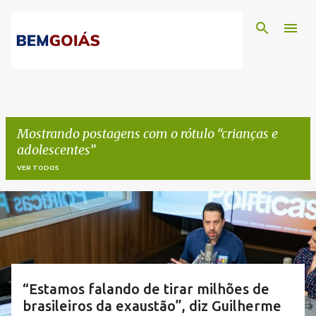
Pular para o conteúdo principal
Mostrando postagens com o rótulo
crianças e
adolescentes
VER TODOS
P
o
s
t
“Estamos falando de tirar milhões de
brasileiros da exaustão”, diz Guilherme