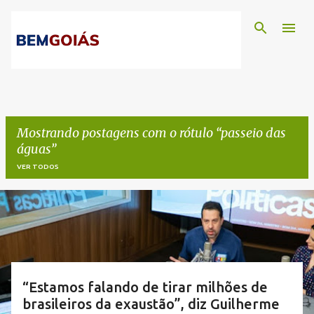
Pular para o conteúdo principal
Mostrando postagens com o rótulo
passeio das
águas
VER TODOS
P
o
s
t
“Estamos falando de tirar milhões de
brasileiros da exaustão”, diz Guilherme