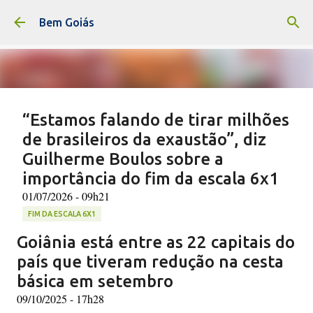
Pular para o conteúdo principal
Bem Goiás
“Estamos falando de tirar milhões
de brasileiros da exaustão”, diz
Guilherme Boulos sobre a
importância do fim da escala 6x1
01/07/2026 - 09h21
FIM DA ESCALA 6X1
Goiânia está entre as 22 capitais do
(F: Diego Campos/Secom/PR) O fim da escala 6x1 foi
amplamente defendido pelo ministro da Secretaria-
país que tiveram redução na cesta
Geral da Presidência da República, Guilherme Boulos,
básica em setembro
durante entrevista ao programa “Bom Dia, Ministro”
09/10/2025 - 17h28
0
nesta terça-feira (30). Segundo ele, não existem