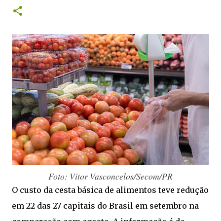
justificativas para o tema não avançar. “Uma pauta
aprovada por mais de 70% da população brasileira está
parada numa gaveta. O trabalhador brasileiro não pode
ficar refém disso”, ressaltou. “Nós estamos falando de
dar tempo de descanso para as pessoas, nós estamos
falando de tirar milhões de brasileiros da exaustão, de
garantir que possam ter mais tempo com a sua família.
Não foi por acaso que essa pauta ganhou força, não foi
por acaso que ela tomou as redes sociais, tomou as ruas
e tomou o boca a boca ali na conversa das pessoas no
dia a dia. É porque é uma pauta que significa um grito
de liberdade para o trabalhador brasileiro”, destacou o
ministro. No dia 13 de abril, o presidente Luiz Inácio
Lula da Silva assinou uma mensagem preside...
Foto: Vitor Vasconcelos/Secom/PR
O custo da cesta básica de alimentos teve redução
em 22 das 27 capitais do Brasil em setembro na