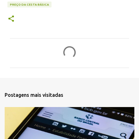
PREÇO DA CESTA BÁSICA
C
o
m
e
n
t
Postagens mais visitadas
á
r
i
o
s