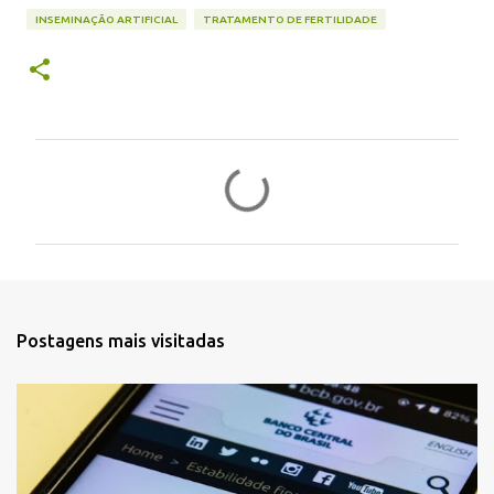
INSEMINAÇÃO ARTIFICIAL
TRATAMENTO DE FERTILIDADE
C
o
m
e
n
t
Postagens mais visitadas
á
r
i
o
s