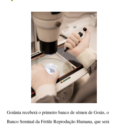
justificativas para o tema não avançar. “Uma pauta
aprovada por mais de 70% da população brasileira está
parada numa gaveta. O trabalhador brasileiro não pode
ficar refém disso”, ressaltou. “Nós estamos falando de
dar tempo de descanso para as pessoas, nós estamos
falando de tirar milhões de brasileiros da exaustão, de
garantir que possam ter mais tempo com a sua família.
Não foi por acaso que essa pauta ganhou força, não foi
por acaso que ela tomou as redes sociais, tomou as ruas
e tomou o boca a boca ali na conversa das pessoas no
dia a dia. É porque é uma pauta que significa um grito
de liberdade para o trabalhador brasileiro”, destacou o
ministro. No dia 13 de abril, o presidente Luiz Inácio
Lula da Silva assinou uma mensagem preside...
Goiânia receberá o primeiro banco de sêmen de Goiás, o
Banco Seminal da Fértile Reprodução Humana, que será