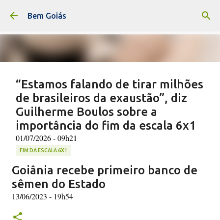
Pular para o conteúdo principal
Bem Goiás
“Estamos falando de tirar milhões
de brasileiros da exaustão”, diz
Guilherme Boulos sobre a
importância do fim da escala 6x1
01/07/2026 - 09h21
FIM DA ESCALA 6X1
Goiânia recebe primeiro banco de
(F: Diego Campos/Secom/PR) O fim da escala 6x1 foi
amplamente defendido pelo ministro da Secretaria-
sêmen do Estado
Geral da Presidência da República, Guilherme Boulos,
13/06/2023 - 19h54
durante entrevista ao programa “Bom Dia, Ministro”
0
nesta terça-feira (30). Segundo ele, não existem