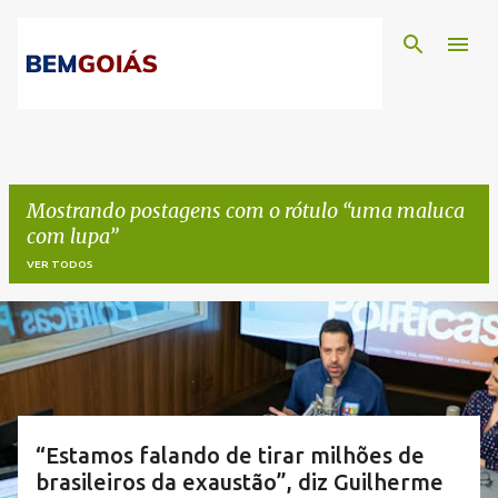
Pular para o conteúdo principal
Mostrando postagens com o rótulo
uma maluca
com lupa
VER TODOS
P
o
s
t
“Estamos falando de tirar milhões de
brasileiros da exaustão”, diz Guilherme