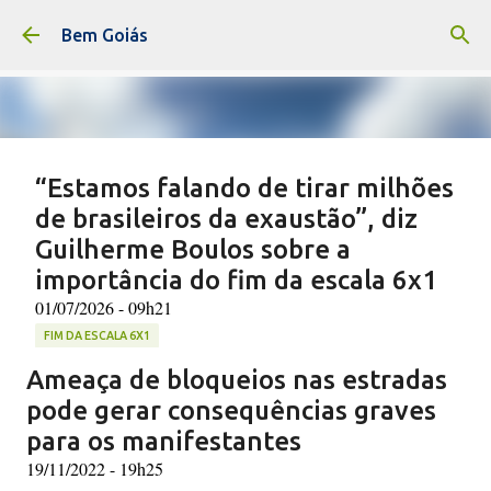
Pular para o conteúdo principal
Bem Goiás
“Estamos falando de tirar milhões
de brasileiros da exaustão”, diz
Guilherme Boulos sobre a
importância do fim da escala 6x1
01/07/2026 - 09h21
FIM DA ESCALA 6X1
Ameaça de bloqueios nas estradas
(F: Diego Campos/Secom/PR) O fim da escala 6x1 foi
amplamente defendido pelo ministro da Secretaria-
pode gerar consequências graves
Geral da Presidência da República, Guilherme Boulos,
para os manifestantes
durante entrevista ao programa “Bom Dia, Ministro”
19/11/2022 - 19h25
0
nesta terça-feira (30). Segundo ele, não existem