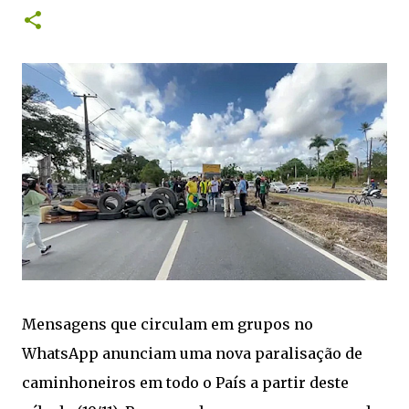
justificativas para o tema não avançar. “Uma pauta
aprovada por mais de 70% da população brasileira está
parada numa gaveta. O trabalhador brasileiro não pode
ficar refém disso”, ressaltou. “Nós estamos falando de
dar tempo de descanso para as pessoas, nós estamos
falando de tirar milhões de brasileiros da exaustão, de
garantir que possam ter mais tempo com a sua família.
Não foi por acaso que essa pauta ganhou força, não foi
por acaso que ela tomou as redes sociais, tomou as ruas
e tomou o boca a boca ali na conversa das pessoas no
dia a dia. É porque é uma pauta que significa um grito
de liberdade para o trabalhador brasileiro”, destacou o
ministro. No dia 13 de abril, o presidente Luiz Inácio
Lula da Silva assinou uma mensagem preside...
Mensagens que circulam em grupos no
WhatsApp anunciam uma nova paralisação de
caminhoneiros em todo o País a partir deste